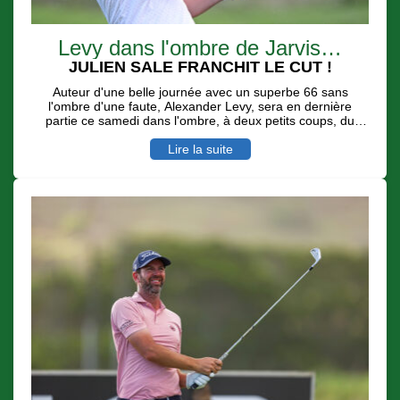
Levy dans l'ombre de Jarvis…
JULIEN SALE FRANCHIT LE CUT !
Auteur d'une belle journée avec un superbe 66 sans
l'ombre d'une faute, Alexander Levy, sera en dernière
partie ce samedi dans l'ombre, à deux petits coups, du
leader Casey Jarvis avec des conditions de jeu toujours
difficiles et dignes d'un Links. Le Réunionnais Julien Sale
Lire la suite
au su - avec 7 birdies pour deux boggeys - se remettre en
jeu pour une belle place d'honneur.