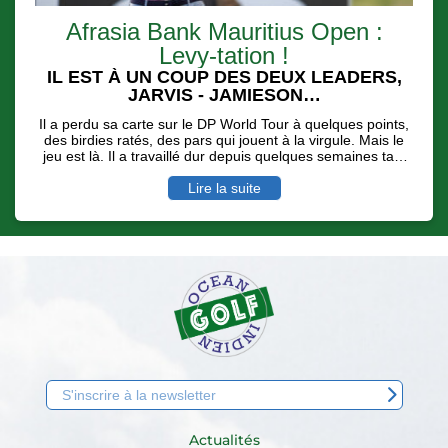
Afrasia Bank Mauritius Open :
Levy-tation !
IL EST À UN COUP DES DEUX LEADERS,
JARVIS - JAMIESON…
Il a perdu sa carte sur le DP World Tour à quelques points,
des birdies ratés, des pars qui jouent à la virgule. Mais le
jeu est là. Il a travaillé dur depuis quelques semaines tant
physiquement que moralement pour se dire qu'une
nouvelle saison sur la deuxième division européenne,
Lire la suite
l'Hotel Planner Tour pouvait payer… Invité sur l'Afrasia
Bank Mauritius Open, malgré des conditions de jeu digne
d'un vrai Links ( rafales de vent et de pluie ), Alexander
Levy a longtemps mené avec une carte de 68 ( - 4 ) avant
de se faire dépasser par l'écossais Scott Jamieson et le
sud Africain Casey Jarvis.
Actualités