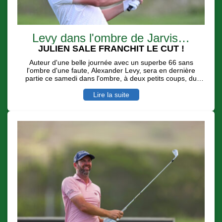
Levy dans l'ombre de Jarvis…
JULIEN SALE FRANCHIT LE CUT !
Auteur d'une belle journée avec un superbe 66 sans
l'ombre d'une faute, Alexander Levy, sera en dernière
partie ce samedi dans l'ombre, à deux petits coups, du
leader Casey Jarvis avec des conditions de jeu toujours
difficiles et dignes d'un Links. Le Réunionnais Julien Sale
Lire la suite
au su - avec 7 birdies pour deux boggeys - se remettre en
jeu pour une belle place d'honneur.