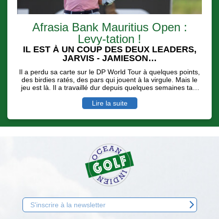
Afrasia Bank Mauritius Open :
Levy-tation !
IL EST À UN COUP DES DEUX LEADERS,
JARVIS - JAMIESON…
Il a perdu sa carte sur le DP World Tour à quelques points,
des birdies ratés, des pars qui jouent à la virgule. Mais le
jeu est là. Il a travaillé dur depuis quelques semaines tant
physiquement que moralement pour se dire qu'une
nouvelle saison sur la deuxième division européenne,
Lire la suite
l'Hotel Planner Tour pouvait payer… Invité sur l'Afrasia
Bank Mauritius Open, malgré des conditions de jeu digne
d'un vrai Links ( rafales de vent et de pluie ), Alexander
Levy a longtemps mené avec une carte de 68 ( - 4 ) avant
de se faire dépasser par l'écossais Scott Jamieson et le
sud Africain Casey Jarvis.