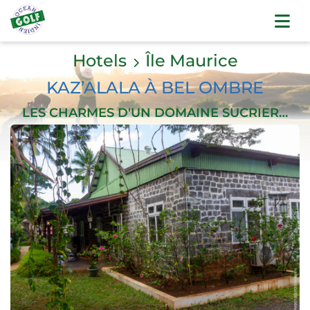
Hotels
Île Maurice
KAZ’ALALA À BEL OMBRE
LES CHARMES D'UN DOMAINE SUCRIER…