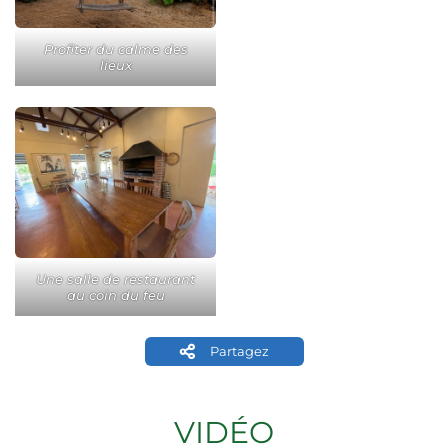
Profiter du calme des
lieux
Une salle de restaurant
au coin du feu
Partagez
VIDÉO