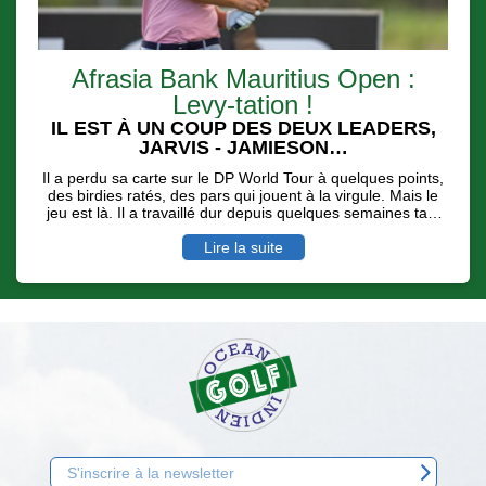
Afrasia Bank Mauritius Open :
Levy-tation !
IL EST À UN COUP DES DEUX LEADERS,
JARVIS - JAMIESON…
Il a perdu sa carte sur le DP World Tour à quelques points,
des birdies ratés, des pars qui jouent à la virgule. Mais le
jeu est là. Il a travaillé dur depuis quelques semaines tant
physiquement que moralement pour se dire qu'une
nouvelle saison sur la deuxième division européenne,
Lire la suite
l'Hotel Planner Tour pouvait payer… Invité sur l'Afrasia
Bank Mauritius Open, malgré des conditions de jeu digne
d'un vrai Links ( rafales de vent et de pluie ), Alexander
Levy a longtemps mené avec une carte de 68 ( - 4 ) avant
de se faire dépasser par l'écossais Scott Jamieson et le
sud Africain Casey Jarvis.