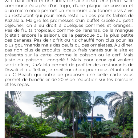
wi-fi haut débit et une adorable salle d'eau. Une petite salle
commune équipée d'un frigo, d'une plaque de cuisson et
d'un micro onde permet un minimum d'autonomie vis à vis
du restaurant qui pour nous reste l'un des points faibles de
Kaz'alala. Malgré les promesses d'un buffet créole au petit
déjeuner, on a eu droit à quelques pommes et oranges…
Pas de fruits tropicaux comme de l'ananas, de la mangue
(c'était encore la saison), de la pastèque ou la plus petite
des bananes. Pas de riz frit ou riz chauffé non plus pour les
plus gourmands mais des oeufs ou des omelettes. Au dîner,
pas non plus de produits locaux frais vantés sur le site et
présents sur la carte, comme le poisson ou le cerf. Mais
juste du poisson… congelé ! Mais pour ceux qui veulent
sortir dîner, Kaz'alala permet de profiter des restaurants de
l'Awali et du Telfair, le meilleur choix pour nous étant celui
du C Beach qui outre de proposer une belle carte vous
permet de bénéficier de 20 % de réduction sur les boissons
et les repas.