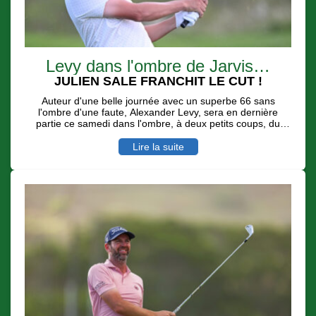
Levy dans l'ombre de Jarvis…
JULIEN SALE FRANCHIT LE CUT !
Auteur d'une belle journée avec un superbe 66 sans
l'ombre d'une faute, Alexander Levy, sera en dernière
partie ce samedi dans l'ombre, à deux petits coups, du
leader Casey Jarvis avec des conditions de jeu toujours
difficiles et dignes d'un Links. Le Réunionnais Julien Sale
Lire la suite
au su - avec 7 birdies pour deux boggeys - se remettre en
jeu pour une belle place d'honneur.