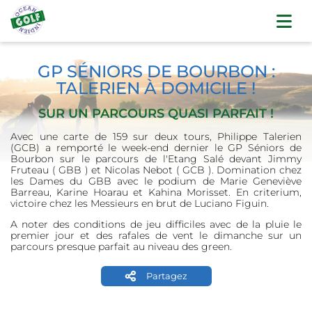
GP SÉNIORS DE BOURBON :
TALERIEN À DOMICILE !
SUR UN PARCOURS QUASI PARFAIT !
Avec une carte de 159 sur deux tours, Philippe Talerien
(GCB) a remporté le week-end dernier le GP Séniors de
Bourbon sur le parcours de l'Etang Salé devant Jimmy
Fruteau ( GBB ) et Nicolas Nebot ( GCB ). Domination chez
les Dames du GBB avec le podium de Marie Geneviève
Barreau, Karine Hoarau et Kahina Morisset. En criterium,
victoire chez les Messieurs en brut de Luciano Figuin.
A noter des conditions de jeu difficiles avec de la pluie le
premier jour et des rafales de vent le dimanche sur un
parcours presque parfait au niveau des green.
Partagez