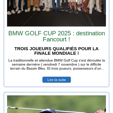
BMW GOLF CUP 2025 : destination
Fancourt !
TROIS JOUEURS QUALIFIÉS POUR LA
FINALE MONDIALE !
La traditionnelle et attendue BMW Golf Cup s'est déroulée la
semaine dernière ( vendredi 7 novembre ) sur le difficile
terrain du Bassin Bleu. Et trois joueurs, possesseurs d'une
BMW récente ont décroché le jackpot. Fabienne Balmert chez
les Dames et Jean-Yves Lejeune et Jean-Marie Hoarau, par
Lire la suite
ailleurs président de la Ligue de Golf, pour ces Messieurs.