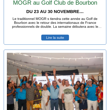
MOGR au Golf Club de Bourbon
DU 23 AU 30 NOVEMBRE…
Le traditionnel MOGR s tiendra cette année au Golf de
Bourbon avec le retour des internationaux de France
professionnels de double. La semaine débutera avec le
Mercedes Trophy dimanche 23 novembre au Golf Club de
Bourbon. Les traditionnels pro-am ( compétition associant
Lire la suite
professionnels et amateurs ) sur les trois parcours de l’île se
dérouleront le mercredi 26, les joueurs professionnels invités
arrivant le mardi 25 avec un logement VIP-pieds dans l'eau à
la Saline les Bains, au Ness.