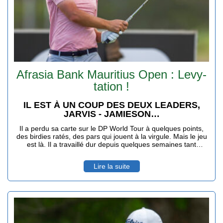
Afrasia Bank Mauritius Open : Levy-
tation !
IL EST À UN COUP DES DEUX LEADERS,
JARVIS - JAMIESON…
Il a perdu sa carte sur le DP World Tour à quelques points,
des birdies ratés, des pars qui jouent à la virgule. Mais le jeu
est là. Il a travaillé dur depuis quelques semaines tant
physiquement que moralement pour se dire qu'une nouvelle
saison sur la deuxième division européenne, l'Hotel Planner
Lire la suite
Tour pouvait payer… Invité sur l'Afrasia Bank Mauritius Open,
malgré des conditions de jeu digne d'un vrai Links ( rafales de
vent et de pluie ), Alexander Levy a longtemps mené avec
une carte de 68 ( - 4 ) avant de se faire dépasser par
l'écossais Scott Jamieson et le sud Africain Casey Jarvis.