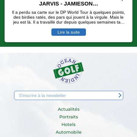
JARVIS - JAMIESON…
Il a perdu sa carte sur le DP World Tour à quelques points,
des birdies ratés, des pars qui jouent à la virgule. Mais le
jeu est là. Il a travaillé dur depuis quelques semaines tant
physiquement que moralement pour se dire qu'une
nouvelle saison sur la deuxième division européenne,
Lire la suite
l'Hotel Planner Tour pouvait payer… Invité sur l'Afrasia
Bank Mauritius Open, malgré des conditions de jeu digne
d'un vrai Links ( rafales de vent et de pluie ), Alexander
Levy a longtemps mené avec une carte de 68 ( - 4 ) avant
de se faire dépasser par l'écossais Scott Jamieson et le
sud Africain Casey Jarvis.
Actualités
Portraits
Hotels
Automobile