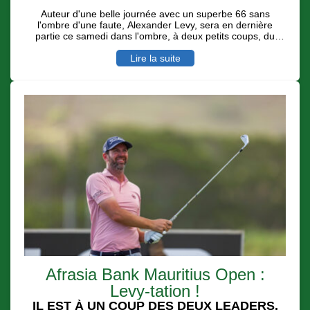
Auteur d'une belle journée avec un superbe 66 sans
l'ombre d'une faute, Alexander Levy, sera en dernière
partie ce samedi dans l'ombre, à deux petits coups, du
leader Casey Jarvis avec des conditions de jeu toujours
difficiles et dignes d'un Links. Le Réunionnais Julien Sale
Lire la suite
au su - avec 7 birdies pour deux boggeys - se remettre en
jeu pour une belle place d'honneur.
Afrasia Bank Mauritius Open :
Levy-tation !
IL EST À UN COUP DES DEUX LEADERS,