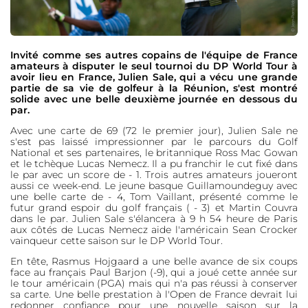
Invité comme ses autres copains de l'équipe de France
amateurs à disputer le seul tournoi du DP World Tour à
avoir lieu en France, Julien Sale, qui a vécu une grande
partie de sa vie de golfeur à la Réunion, s'est montré
solide avec une belle deuxième journée en dessous du
par.
Avec une carte de 69 (72 le premier jour), Julien Sale ne
s'est pas laissé impressionner par le parcours du Golf
National et ses partenaires, le britannique Ross Mac Gowan
et le tchèque Lucas Nemecz. Il a pu franchir le cut fixé dans
le par avec un score de - 1. Trois autres amateurs joueront
aussi ce week-end. Le jeune basque Guillamoundeguy avec
une belle carte de - 4, Tom Vaillant, présenté comme le
futur grand espoir du golf français ( - 3) et Martin Couvra
dans le par. Julien Sale s'élancera à 9 h 54 heure de Paris
aux côtés de Lucas Nemecz aide l'américain Sean Crocker
vainqueur cette saison sur le DP World Tour.
En tête, Rasmus Hojgaard a une belle avance de six coups
face au français Paul Barjon (-9), qui a joué cette année sur
le tour américain (PGA) mais qui n'a pas réussi à conserver
sa carte. Une belle prestation à l'Open de France devrait lui
redonner confiance pour une nouvelle saison sur la