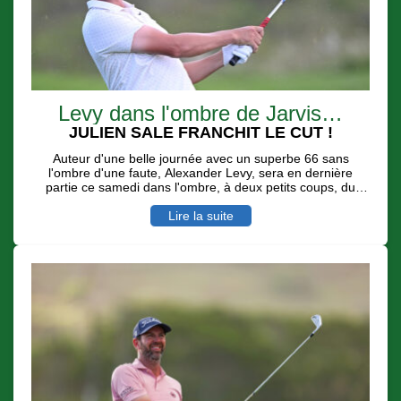
Levy dans l'ombre de Jarvis…
JULIEN SALE FRANCHIT LE CUT !
Auteur d'une belle journée avec un superbe 66 sans
l'ombre d'une faute, Alexander Levy, sera en dernière
partie ce samedi dans l'ombre, à deux petits coups, du
leader Casey Jarvis avec des conditions de jeu toujours
difficiles et dignes d'un Links. Le Réunionnais Julien Sale
Lire la suite
au su - avec 7 birdies pour deux boggeys - se remettre en
jeu pour une belle place d'honneur.