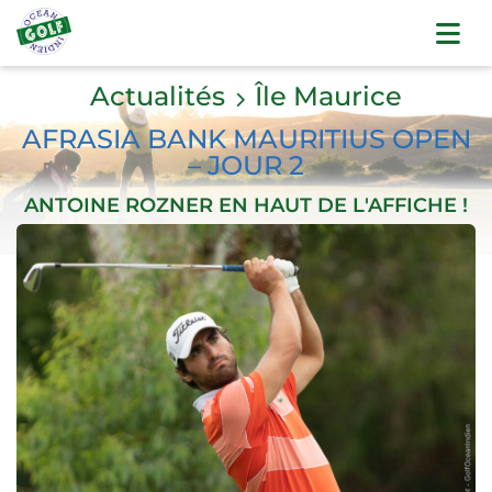
Actualités
Île Maurice
AFRASIA BANK MAURITIUS OPEN
– JOUR 2
ANTOINE ROZNER EN HAUT DE L'AFFICHE !