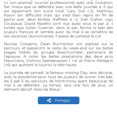
ici son premier tournoi professionnel avec une invitation,
fait mieux que se défendre avec une belle journée à -5 qui
est également son score total. Gary Stal (-3), Matthieu
Pavon (en difficulté mais qui s'est bien repris en fin de
partie avec deux birdies d'affilée) à -2, Joël Stalter, Ugo
Coussaud, David Ravetto sont eux aussi sous le par à -1
tandis que Julien Guerrier, dans le par, ferme le ban des
joueurs français et semble avoir du mal à se remettre de
ses vacances réunionnaises. Il passe de justesse le cut.
Nicolas Colsaerts, Dean Burmeister ont explosé sur le
parcours et passeront le reste du week-end sur les belles
plages hôtels du groupe Beachcomber, partenaire de
l'épreuve. A noter les belles prestations des deux pros
Mauriciens, Vishnoo Seeneevassen ( +4) et Pierre Pellegrin
(+6) qui quittent le tournoi la tête haute.
Le journée de samedi, le fameux moving Day, sera décisive,
avec la possibilité pour tous les joueurs de scorer très bas,
les 5 par 5 du parcours de Montchoisy ayant beaucoup de
mal à se défendre. Le temps, sera une fois de plus, un
élément décisif. Allez les Bleus !
Partagez