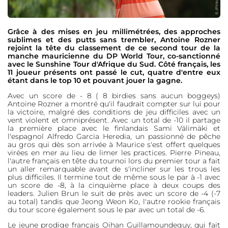
Grâce à des mises en jeu millimétrées, des approches
sublimes et des putts sans trembler, Antoine Rozner
rejoint la tête du classement de ce second tour de la
manche mauricienne du DP World Tour, co-sanctionné
avec le Sunshine Tour d'Afrique du Sud. Côté français, les
11 joueur présents ont passé le cut, quatre d'entre eux
étant dans le top 10 et pouvant jouer la gagne.
Avec un score de - 8 ( 8 birdies sans aucun boggeys)
Antoine Rozner a montré qu'il faudrait compter sur lui pour
la victoire, malgré des conditions de jeu difficiles avec un
vent violent et omniprésent. Avec un total de -10 il partage
la première place avec le finlandais Sami Välimäki et
l'espagnol Alfredo Garcia Heredia, un passionné de pêche
au gros qui dès son arrivée à Maurice s'est offert quelques
virées en mer au lieu de limer les practices. Pierre Pineau,
l'autre français en tête du tournoi lors du premier tour a fait
un aller remarquable avant de s'incliner sur les trous les
plus difficiles. Il termine tout de même sous le par à -1 avec
un score de -8, à la cinquième place à deux coups des
leaders. Julien Brun le suit de près avec un score de -4 (-7
au total) tandis que Jeong Weon Ko, l'autre rookie français
du tour score également sous le par avec un total de -6.
Le jeune prodige français Oihan Guillamoundeguy, qui fait