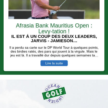
Afrasia Bank Mauritius Open :
Levy-tation !
IL EST À UN COUP DES DEUX LEADERS,
JARVIS - JAMIESON…
Il a perdu sa carte sur le DP World Tour à quelques points,
des birdies ratés, des pars qui jouent à la virgule. Mais le
jeu est là. Il a travaillé dur depuis quelques semaines tant
physiquement que moralement pour se dire qu'une
nouvelle saison sur la deuxième division européenne,
Lire la suite
l'Hotel Planner Tour pouvait payer… Invité sur l'Afrasia
Bank Mauritius Open, malgré des conditions de jeu digne
d'un vrai Links ( rafales de vent et de pluie ), Alexander
Levy a longtemps mené avec une carte de 68 ( - 4 ) avant
de se faire dépasser par l'écossais Scott Jamieson et le
sud Africain Casey Jarvis.