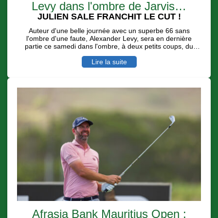
Levy dans l'ombre de Jarvis…
JULIEN SALE FRANCHIT LE CUT !
Auteur d'une belle journée avec un superbe 66 sans
l'ombre d'une faute, Alexander Levy, sera en dernière
partie ce samedi dans l'ombre, à deux petits coups, du
leader Casey Jarvis avec des conditions de jeu toujours
difficiles et dignes d'un Links. Le Réunionnais Julien Sale
Lire la suite
au su - avec 7 birdies pour deux boggeys - se remettre en
jeu pour une belle place d'honneur.
Afrasia Bank Mauritius Open :