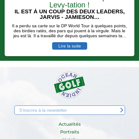
Levy-tation !
IL EST À UN COUP DES DEUX LEADERS,
JARVIS - JAMIESON…
Il a perdu sa carte sur le DP World Tour à quelques points,
des birdies ratés, des pars qui jouent à la virgule. Mais le
jeu est là. Il a travaillé dur depuis quelques semaines tant
physiquement que moralement pour se dire qu'une
nouvelle saison sur la deuxième division européenne,
Lire la suite
l'Hotel Planner Tour pouvait payer… Invité sur l'Afrasia
Bank Mauritius Open, malgré des conditions de jeu digne
d'un vrai Links ( rafales de vent et de pluie ), Alexander
Levy a longtemps mené avec une carte de 68 ( - 4 ) avant
de se faire dépasser par l'écossais Scott Jamieson et le
sud Africain Casey Jarvis.
Actualités
Portraits